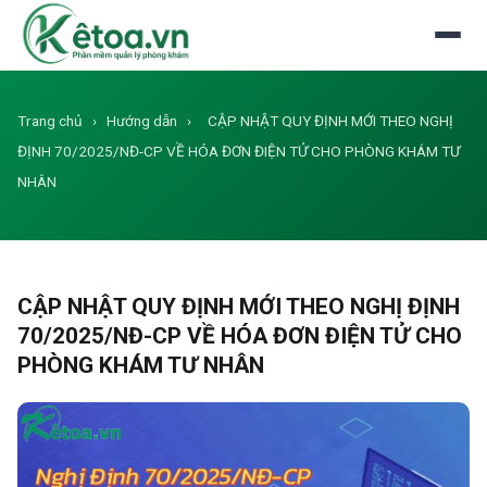
Đăng nhập
Dùng thử miễn phí
Trang chủ
›
Hướng dẫn
›
CẬP NHẬT QUY ĐỊNH MỚI THEO NGHỊ
ĐỊNH 70/2025/NĐ-CP VỀ HÓA ĐƠN ĐIỆN TỬ CHO PHÒNG KHÁM TƯ
NHÂN
CẬP NHẬT QUY ĐỊNH MỚI THEO NGHỊ ĐỊNH
70/2025/NĐ-CP VỀ HÓA ĐƠN ĐIỆN TỬ CHO
PHÒNG KHÁM TƯ NHÂN