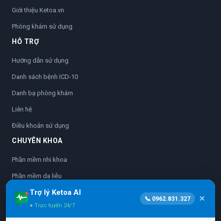
Giới thiệu Ketoa.vn
Phòng khám sử dụng
HỖ TRỢ
Hướng dẫn sử dụng
Danh sách bệnh ICD-10
Danh bạ phòng khám
Liên hệ
Điều khoản sử dụng
CHUYÊN KHOA
Phần mềm nhi khoa
Phần mềm da liễu
Trợ lý Ketoa AI
Phần mềm nhãn khoa
✕
📞 0962.831.327
● Trực tuyến 24/7
Phần mềm sản phụ khoa