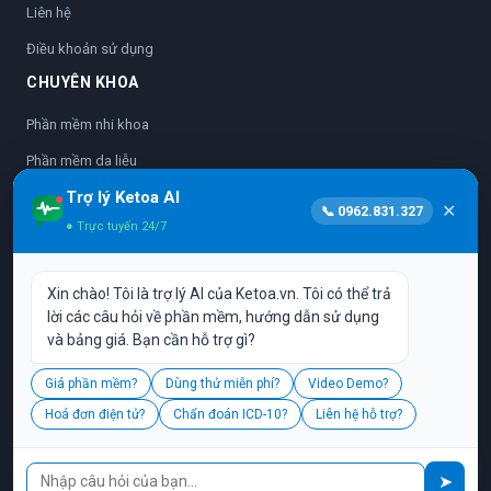
Liên hệ
Điều khoản sử dụng
CHUYÊN KHOA
Phần mềm nhi khoa
Phần mềm da liễu
Trợ lý Ketoa AI
Phần mềm nhãn khoa
✕
📞 0962.831.327
● Trực tuyến 24/7
Phần mềm sản phụ khoa
Phần mềm nha khoa
Xin chào! Tôi là trợ lý AI của Ketoa.vn. Tôi có thể trả
Phần mềm y học cổ truyền
lời các câu hỏi về phần mềm, hướng dẫn sử dụng
và bảng giá. Bạn cần hỗ trợ gì?
Vận hành bởi:
CÔNG TY TNHH PHẦN MỀM TINH ANH
Giá phần mềm?
Dùng thử miễn phí?
Video Demo?
L17-11, Tầng 17, Tòa nhà Vincom Center, 72 Lê Thánh Tôn, P. Bến
Hoá đơn điện tử?
Chẩn đoán ICD-10?
Liên hệ hỗ trợ?
Nghé, Q. 1, TP. HCM
Hotline:
0962.831.327
| Email:
cskh@ketoa.vn
📞
➤