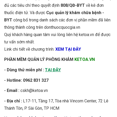
đủ các tiêu chí theo quyết định
808/QĐ-BYT
về kê đơn
thuốc điện tử. Và được
Cục quản lý khám chữa bệnh -
BYT
công bố trong danh sách các đơn vị phần mềm đã liên
thông thành công trên donthuocquocgia.vn
Quý khách hàng quan tâm vui lòng liên hệ ketoa.vn để được
tư vấn sớm nhất.
Link chi tiết về chương trình:
XEM TẠI ĐÂY
PHẦN MỀM QUẢN LÝ PHÒNG KHÁM
KETOA.VN
- Dùng thử miễn phí :
TẠI ĐÂY
- Hotline: 0962 831 327
- Email :
cskh@ketoa.vn
- Địa chỉ :
L17-11, Tầng 17, Tòa nhà Vincom Center, 72 Lê
Thánh Tôn, P. Sài Gòn, TP HCM