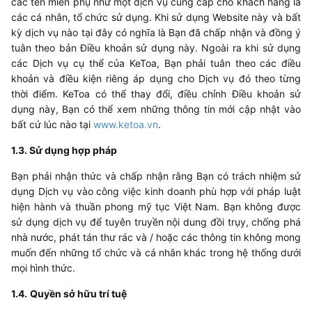
các tên miền phụ như một dịch vụ cung cấp cho khách hàng là
các cá nhân, tổ chức sử dụng. Khi sử dụng Website này và bất
kỳ dịch vụ nào tại đây có nghĩa là Bạn đã chấp nhận và đồng ý
tuân theo bản Điều khoản sử dụng này. Ngoài ra khi sử dụng
các Dịch vụ cụ thể của KeToa, Bạn phải tuân theo các điều
khoản và điều kiện riêng áp dụng cho Dịch vụ đó theo từng
thời điểm.
KeToa
có thể thay đổi, điều chỉnh Điều khoản sử
dụng này, Bạn có thể xem những thông tin mới cập nhật vào
bất cứ lúc nào tại
www.ketoa.vn
.
1.3. Sử dụng hợp pháp
Bạn phải nhận thức và chấp nhận rằng Bạn có trách nhiệm sử
dụng Dịch vụ vào công việc kinh doanh phù hợp với pháp luật
hiện hành và thuần phong mỹ tục Việt Nam. Bạn không được
sử dụng dịch vụ để tuyên truyền nội dung đồi trụy, chống phá
nhà nước, phát tán thư rác và / hoặc các thông tin không mong
muốn đến những tổ chức và cá nhân khác trong hệ thống dưới
mọi hình thức.
​1.4.
Quyền sở hữu trí tuệ