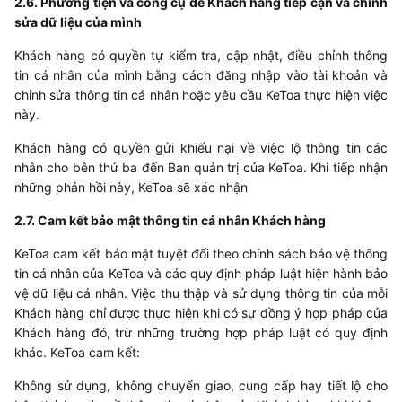
2.6. Phương tiện và công cụ để Khách hàng tiếp cận và chỉnh
sửa dữ liệu của mình
Khách hàng có quyền tự kiểm tra, cập nhật, điều chỉnh thông
tin cá nhân của mình bằng cách đăng nhập vào tài khoản và
chỉnh sửa thông tin cá nhân hoặc yêu cầu
KeToa
thực hiện việc
này.
Khách hàng có quyền gửi khiếu nại về việc lộ thông tin các
nhân cho bên thứ ba đến Ban quản trị của
KeToa
. Khi tiếp nhận
những phản hồi này,
KeToa
sẽ xác nhận
2.7. Cam kết bảo mật thông tin cá nhân Khách hàng
KeToa
cam kết bảo mật tuyệt đối theo chính sách bảo vệ thông
tin cá nhân của
KeToa
và các quy định pháp luật hiện hành bảo
vệ dữ liệu cá nhân. Việc thu thập và sử dụng thông tin của mỗi
Khách hàng chỉ được thực hiện khi có sự đồng ý hợp pháp của
Khách hàng đó, trừ những trường hợp pháp luật có quy định
khác.
KeToa
cam kết:
Không sử dụng, không chuyển giao, cung cấp hay tiết lộ cho