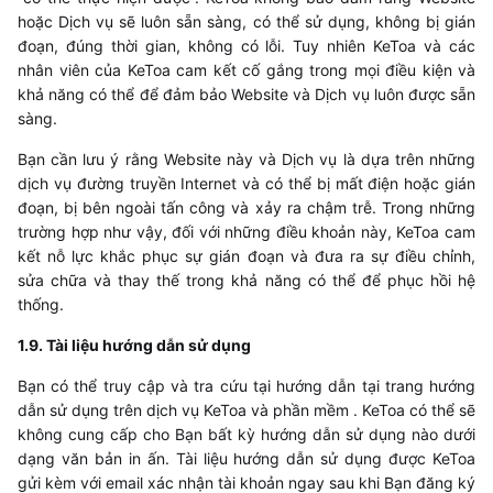
hoặc Dịch vụ sẽ luôn sẵn sàng, có thể sử dụng, không bị gián
đoạn, đúng thời gian, không có lỗi. Tuy nhiên
KeToa
và các
nhân viên của
KeToa
cam kết cố gắng trong mọi điều kiện và
khả năng có thể để đảm bảo Website và Dịch vụ luôn được sẵn
sàng.
Bạn cần lưu ý rằng Website này và Dịch vụ là dựa trên những
dịch vụ đường truyền Internet và có thể bị mất điện hoặc gián
đoạn, bị bên ngoài tấn công và xảy ra chậm trễ. Trong những
trường hợp như vậy, đối với những điều khoản này,
KeToa
cam
kết nỗ lực khắc phục sự gián đoạn và đưa ra sự điều chỉnh,
sửa chữa và thay thế trong khả năng có thể để phục hồi hệ
thống.
​1.9. Tài liệu hướng dẫn sử dụng
Bạn có thể truy cập và tra cứu tại hướng dẫn tại trang hướng
dẫn sử dụng trên dịch vụ
KeToa
và phần mềm .
KeToa
có thể sẽ
không cung cấp cho Bạn bất kỳ hướng dẫn sử dụng nào dưới
dạng văn bản in ấn. Tài liệu hướng dẫn sử dụng được
KeToa
gửi kèm với email xác nhận tài khoản ngay sau khi Bạn đăng ký