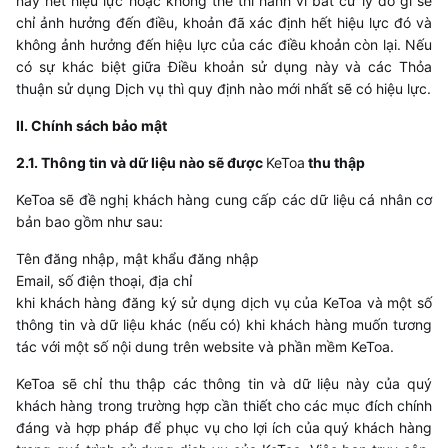
này hết hiệu lực hoặc không thể thi hành vì bất cứ lý do gì sẽ
chỉ ảnh hưởng đến điều, khoản đã xác định hết hiệu lực đó và
không ảnh hưởng đến hiệu lực của các điều khoản còn lại. Nếu
có sự khác biệt giữa Điều khoản sử dụng này và các Thỏa
thuận sử dụng Dịch vụ thì quy định nào mới nhất sẽ có hiệu lực.
II. Chính sách bảo mật
2.1. Thông tin và dữ liệu nào sẽ được
KeToa
thu thập
KeToa
sẽ đề nghị khách hàng cung cấp các dữ liệu cá nhân cơ
bản bao gồm như sau:
Tên đăng nhập, mật khẩu đăng nhập
Email, số điện thoại, địa chỉ
khi khách hàng đăng ký sử dụng dịch vụ của
KeToa
và một số
thông tin và dữ liệu khác (nếu có) khi khách hàng muốn tương
tác với một số nội dung trên website và phần mềm
KeToa
.
KeToa
sẽ chỉ thu thập các thông tin và dữ liệu này của quý
khách hàng trong trường hợp cần thiết cho các mục đích chính
đáng và hợp pháp để phục vụ cho lợi ích của quý khách hàng