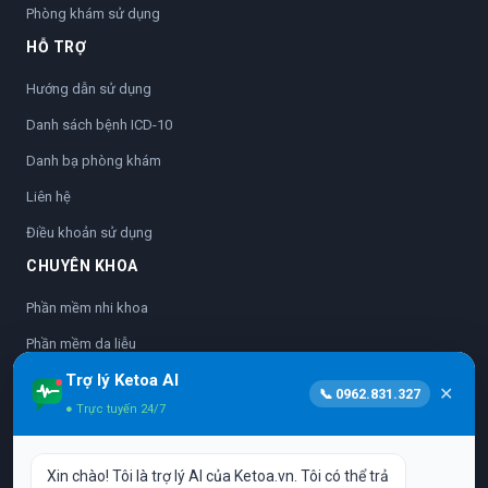
Phòng khám sử dụng
HỖ TRỢ
Hướng dẫn sử dụng
Danh sách bệnh ICD-10
Danh bạ phòng khám
Liên hệ
Điều khoản sử dụng
CHUYÊN KHOA
Phần mềm nhi khoa
Phần mềm da liễu
Trợ lý Ketoa AI
Phần mềm nhãn khoa
✕
📞 0962.831.327
● Trực tuyến 24/7
Phần mềm sản phụ khoa
Phần mềm nha khoa
Xin chào! Tôi là trợ lý AI của Ketoa.vn. Tôi có thể trả
Phần mềm y học cổ truyền