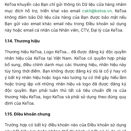
KeToa khuyến cáo Bạn chỉ gửi thông tin Dữ liệu cửa hàng nhằm
mục đích hỗ trợ, triển khai vào email
cskh@ketoa.vn
. KeToa
không đảm bảo Dữ liệu cửa hàng của Bạn được bảo mật nếu
Bạn gửi vào email khác email nêu trong Điều khoản sử dụng
này hoặc email cá nhân của Nhân viên, CTV, Đại lý của KeToa.
​1.14. Thương hiệu
Thương hiệu
KeToa
, Logo
KeToa
… đã được đăng ký độc quyền
nhãn hiệu của
KeToa
tại Việt Nam.
KeToa
có quyền hợp pháp
bổ sung, điều chỉnh danh mục các thương hiệu, nhãn hiệu này
tùy từng thời điểm. Bạn không được đăng ký dù là cố ý hay vô
ý bất kỳ nhãn hiệu hoặc logo nào tương tự có thể gây hiểu lầm
hoặc trùng lặp với những nhãn hiệu và logo đã được đăng ký
độc quyền. Bạn phải tuân thủ tất cả tiêu chuẩn đề ra của
thương hiệu
KeToa
, logo
KeToa
và phải sử dụng theo đúng quy
định của
KeToa
.
​1.15. Điều khoản chung
Trường hợp có bất kỳ điều khoản nào của Điều khoản sử dụng