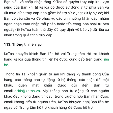
Bạn hiểu và chấp nhận rằng
KeToa
có quyền truy cập khu vực
riêng của Bạn khi (i)
KeToa
có được sự đồng ý từ phía Bạn và
(ii) mục đích truy cập bao gồm: hỗ trợ sử dụng; xử lý sự cố; khi
Bạn có yêu cầu và để phục vụ các tình huống khẩn cấp, nhằm
ngăn chặn xâm nhập trái phép hoặc tấn công phá hoại từ bên
ngoài; (iii)
KeToa
tuân thủ đầy đủ quy định về bảo vệ dữ liệu cá
nhân trong quá trình truy cập.
​1.13. Thông tin liên lạc
KeToa
khuyến khích Bạn liên hệ với Trung tâm Hỗ trợ khách
hàng
KeToa
qua thông tin liên hệ được cung cấp trên trang
liên
hệ
.
Thông tin Tài khoản quản trị sau khi đăng ký thành công Cửa
hàng, các thông báo tự động từ hệ thống, xác nhận đổi mật
khẩu, quên mật khẩu được gửi đến Bạn từ
email
cskh@ketoa.vn
. Mọi thông báo tự động từ các nguồn
khác đều không đáng tin cậy, trong trường hợp Bạn nhận được
email không đến từ nguồn trên,
KeToa
khuyến nghị Bạn liên hệ
ngay với Trung tâm hỗ trợ khách hàng để được hỗ trợ.