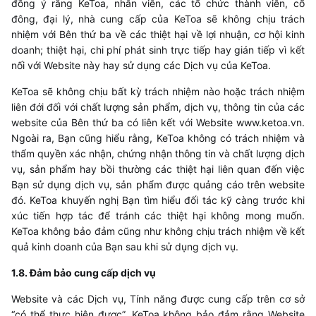
đồng ý rằng
KeToa
, nhân viên, các tổ chức thành viên, cổ
đông, đại lý, nhà cung cấp của
KeToa
sẽ không chịu trách
nhiệm với Bên thứ ba về các thiệt hại về lợi nhuận, cơ hội kinh
doanh; thiệt hại, chi phí phát sinh trực tiếp hay gián tiếp vì kết
nối với Website này hay sử dụng các Dịch vụ của
KeToa
.
KeToa
sẽ không chịu bất kỳ trách nhiệm nào hoặc trách nhiệm
liên đới đối với chất lượng sản phẩm, dịch vụ, thông tin của các
website của Bên thứ ba có liên kết với Website www.ketoa.vn.
Ngoài ra, Bạn cũng hiểu rằng,
KeToa
không có trách nhiệm và
thẩm quyền xác nhận, chứng nhận thông tin và chất lượng dịch
vụ, sản phẩm hay bồi thường các thiệt hại liên quan đến việc
Bạn sử dụng dịch vụ, sản phẩm được quảng cáo trên website
đó.
KeToa
khuyến nghị Bạn tìm hiểu đối tác kỹ càng trước khi
xúc tiến hợp tác để tránh các thiệt hại không mong muốn.
KeToa
không bảo đảm cũng như không chịu trách nhiệm về kết
quả kinh doanh của Bạn sau khi sử dụng dịch vụ.
​1.8. Đảm bảo cung cấp dịch vụ
Website và các Dịch vụ, Tính năng được cung cấp trên cơ sở
“có thể thực hiện được”.
KeToa
không bảo đảm rằng Website