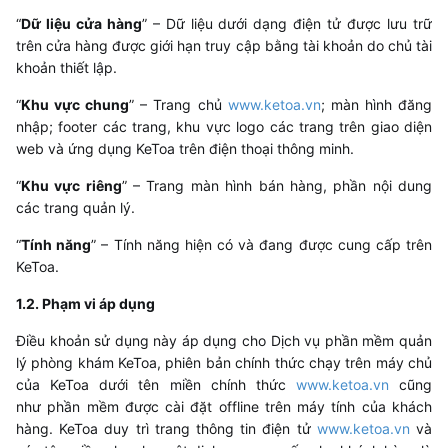
“
Dữ liệu cửa hàng
” – Dữ liệu dưới dạng điện tử được lưu trữ
trên cửa hàng được giới hạn truy cập bằng tài khoản do chủ tài
khoản thiết lập.
“
Khu vực chung
” – Trang chủ
www.ketoa.vn
; màn hình đăng
nhập; footer các trang, khu vực logo các trang trên giao diện
web và ứng dụng KeToa trên điện thoại thông minh.
“
Khu vực riêng
” – Trang màn hình bán hàng, phần nội dung
các trang quản lý.
“
Tính năng
” – Tính năng hiện có và đang được cung cấp trên
KeToa.
1.2. Phạm vi áp dụng
Điều khoản sử dụng này áp dụng cho Dịch vụ phần mềm quản
lý phòng khám KeToa, phiên bản chính thức chạy trên máy chủ
của KeToa dưới tên miền chính thức
www.ketoa.vn
cũng
như phần mềm được cài đặt offline trên máy tính của khách
hàng. KeToa duy trì trang thông tin điện tử
www.ketoa.vn
và