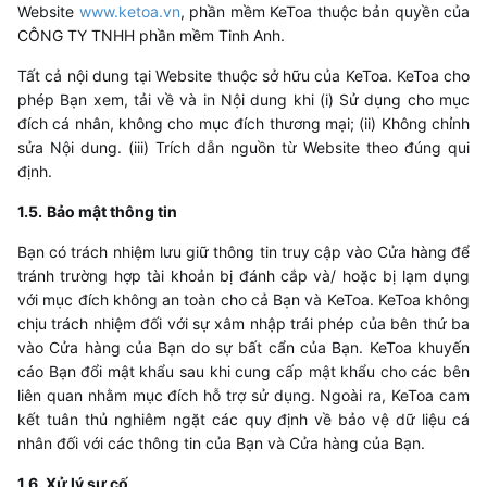
Website
www.ketoa.vn
, phần mềm
KeToa
thuộc bản quyền của
CÔNG TY TNHH phần mềm Tinh Anh.
Tất cả nội dung tại Website thuộc sở hữu của
KeToa
.
KeToa
cho
phép Bạn xem, tải về và in Nội dung khi (i) Sử dụng cho mục
đích cá nhân, không cho mục đích thương mại; (ii) Không chỉnh
sửa Nội dung. (iii) Trích dẫn nguồn từ Website theo đúng qui
định.
​​1.5.
Bảo mật thông tin
Bạn có trách nhiệm lưu giữ thông tin truy cập vào Cửa hàng để
tránh trường hợp tài khoản bị đánh cắp và/ hoặc bị lạm dụng
với mục đích không an toàn cho cả Bạn và
KeToa
.
KeToa
không
chịu trách nhiệm đối với sự xâm nhập trái phép của bên thứ ba
vào Cửa hàng của Bạn do sự bất cẩn của Bạn.
KeToa
khuyến
cáo Bạn đổi mật khẩu sau khi cung cấp mật khẩu cho các bên
liên quan nhằm mục đích hỗ trợ sử dụng. Ngoài ra,
KeToa
cam
kết tuân thủ nghiêm ngặt các quy định về bảo vệ dữ liệu cá
nhân đối với các thông tin của Bạn và Cửa hàng của Bạn.
1.6.
Xử lý sự cố