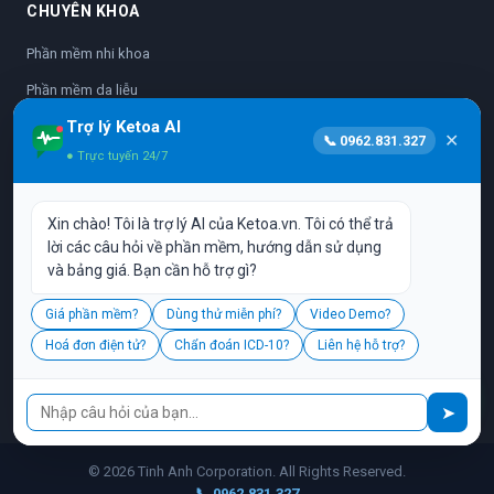
CHUYÊN KHOA
Phần mềm nhi khoa
Phần mềm da liễu
Trợ lý Ketoa AI
Phần mềm nhãn khoa
✕
📞 0962.831.327
● Trực tuyến 24/7
Phần mềm sản phụ khoa
Phần mềm nha khoa
Xin chào! Tôi là trợ lý AI của Ketoa.vn. Tôi có thể trả
Phần mềm y học cổ truyền
lời các câu hỏi về phần mềm, hướng dẫn sử dụng
và bảng giá. Bạn cần hỗ trợ gì?
Vận hành bởi:
CÔNG TY TNHH PHẦN MỀM TINH ANH
Giá phần mềm?
Dùng thử miễn phí?
Video Demo?
L17-11, Tầng 17, Tòa nhà Vincom Center, 72 Lê Thánh Tôn, P. Bến
Hoá đơn điện tử?
Chẩn đoán ICD-10?
Liên hệ hỗ trợ?
Nghé, Q. 1, TP. HCM
Hotline:
0962.831.327
| Email:
cskh@ketoa.vn
📞
➤
© 2026 Tinh Anh Corporation. All Rights Reserved.
📞 0962.831.327