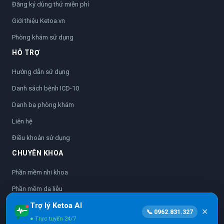
Đăng ký dùng thử miễn phí
Giới thiệu Ketoa.vn
Phòng khám sử dụng
HỖ TRỢ
Hướng dẫn sử dụng
Danh sách bệnh ICD-10
Danh bạ phòng khám
Liên hệ
Điều khoản sử dụng
CHUYÊN KHOA
Phần mềm nhi khoa
Phần mềm da liễu
Trợ lý Ketoa AI
Phần mềm nhãn khoa
✕
📞 0962.831.327
● Trực tuyến 24/7
Phần mềm sản phụ khoa