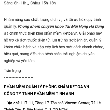
Sáng: 8h-11h _ Chiều: 15h-18h.
Nhằm nâng cao chất lượng dịch vụ và tối ưu hóa quy trình
quản lý,
Phòng khám chuyên khoa Tai Mũi Họng Hà Dung
đã chính thức triển khai phần mềm Ketoa.vn. Giải pháp này
hỗ trợ kê đơn thuốc điện tử, lưu trữ hồ sơ bệnh án, quản lý
khám chữa bệnh và sắp xếp lịch hẹn một cách nhanh chóng,
hiệu quả, mang đến cho bệnh nhân trải nghiệm chuyên
nghiệp và yên tâm.
Trân trọng.
--------------------
PHẦN MỀM QUẢN LÝ PHÒNG KHÁM KETOA.VN
CÔNG TY TNHH PHẦN MỀM TINH ANH
- Địa chỉ: L
17-11, Tầng 17, Tòa nhà Vincom Center, 72 Lê
Thánh Tôn, P. Bến Nghé, Q. 1, TP HCM.