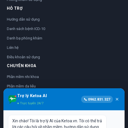
HỖ TRỢ
Hướng dẫn sử dụng
Danh sách bệnh ICD-10
Danh bạ phòng khám
Liên hệ
Điều khoản sử dụng
CHUYÊN KHOA
Phần mềm nhi khoa
Phần mềm da liễu
Trợ lý Ketoa AI
Phần mềm nhãn khoa
✕
📞 0962.831.327
● Trực tuyến 24/7
Phần mềm sản phụ khoa
Phần mềm nha khoa
Xin chào! Tôi là trợ lý AI của Ketoa.vn. Tôi có thể trả
Phần mềm y học cổ truyền
lời các câu hỏi về phần mềm, hướng dẫn sử dụng