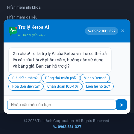
Phần mềm nhi khoa
Phần mềm da liễu
Trợ lý Ketoa AI
Phần mềm nhãn khoa
✕
📞 0962.831.327
● Trực tuyến 24/7
Phần mềm sản phụ khoa
Phần mềm nha khoa
Xin chào! Tôi là trợ lý AI của Ketoa.vn. Tôi có thể trả
Phần mềm y học cổ truyền
lời các câu hỏi về phần mềm, hướng dẫn sử dụng
và bảng giá. Bạn cần hỗ trợ gì?
Vận hành bởi:
CÔNG TY TNHH PHẦN MỀM TINH ANH
Giá phần mềm?
Dùng thử miễn phí?
Video Demo?
L17-11, Tầng 17, Tòa nhà Vincom Center, 72 Lê Thánh Tôn, P. Bến
Hoá đơn điện tử?
Chẩn đoán ICD-10?
Liên hệ hỗ trợ?
Nghé, Q. 1, TP. HCM
Hotline:
0962.831.327
| Email:
cskh@ketoa.vn
📞
➤
© 2026 Tinh Anh Corporation. All Rights Reserved.
📞 0962.831.327