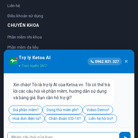
Liên hệ
Điều khoản sử dụng
CHUYÊN KHOA
Phần mềm nhi khoa
Phần mềm da liễu
Trợ lý Ketoa AI
Phần mềm nhãn khoa
✕
📞 0962.831.327
● Trực tuyến 24/7
Phần mềm sản phụ khoa
Phần mềm nha khoa
Xin chào! Tôi là trợ lý AI của Ketoa.vn. Tôi có thể trả
Phần mềm y học cổ truyền
lời các câu hỏi về phần mềm, hướng dẫn sử dụng
và bảng giá. Bạn cần hỗ trợ gì?
Vận hành bởi:
CÔNG TY TNHH PHẦN MỀM TINH ANH
Giá phần mềm?
Dùng thử miễn phí?
Video Demo?
L17-11, Tầng 17, Tòa nhà Vincom Center, 72 Lê Thánh Tôn, P. Bến
Hoá đơn điện tử?
Chẩn đoán ICD-10?
Liên hệ hỗ trợ?
Nghé, Q. 1, TP. HCM
Hotline:
0962.831.327
| Email:
cskh@ketoa.vn
📞
➤