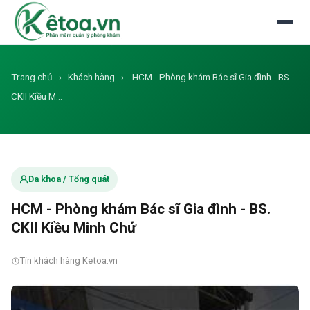
Đăng nhập
Dùng thử miễn phí
Trang chủ
›
Khách hàng
›
HCM - Phòng khám Bác sĩ Gia đình - BS.
CKII Kiều M…
Đa khoa / Tổng quát
HCM - Phòng khám Bác sĩ Gia đình - BS.
CKII Kiều Minh Chứ
Tin khách hàng Ketoa.vn