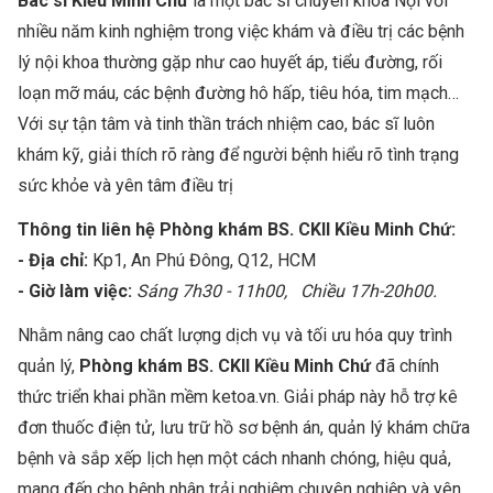
Bác sĩ Kiều Minh Chứ
là một bác sĩ chuyên khoa Nội với
nhiều năm kinh nghiệm trong việc khám và điều trị các bệnh
lý nội khoa thường gặp như cao huyết áp, tiểu đường, rối
loạn mỡ máu, các bệnh đường hô hấp, tiêu hóa, tim mạch…
Với sự tận tâm và tinh thần trách nhiệm cao, bác sĩ luôn
khám kỹ, giải thích rõ ràng để người bệnh hiểu rõ tình trạng
sức khỏe và yên tâm điều trị
Thông tin liên hệ Phòng khám BS. CKII Kiều Minh Chứ:
- Địa chỉ:
Kp1, An Phú Đông, Q12, HCM
- Giờ làm việc:
Sáng 7h30 - 11h00,
Chiều 17h-20h00.
Nhằm nâng cao chất lượng dịch vụ và tối ưu hóa quy trình
quản lý,
Phòng khám BS. CKII Kiều Minh Chứ
đã chính
thức triển khai phần mềm ketoa.vn. Giải pháp này hỗ trợ kê
đơn thuốc điện tử, lưu trữ hồ sơ bệnh án, quản lý khám chữa
bệnh và sắp xếp lịch hẹn một cách nhanh chóng, hiệu quả,
mang đến cho bệnh nhân trải nghiệm chuyên nghiệp và yên