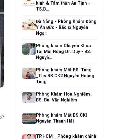
kinh & Tâm thần An Tịnh -
TS.B…
Đà Nẵng - Phòng Khám Đông
Y Ân Đức - Bác sĩ Nguyễn
Ngọ…
Phòng khám Chuyên Khoa
Tai Mũi Hong Dr. Duy - BS.
Nguyễ…
Phòng khám Mắt BS. Tùng
_Ths.BS.CK2 Nguyễn Hoàng
Tùng
Phòng Khám Hoa Nghiêm_
BS. Bùi Văn Nghiêm
Phòng khám Mắt BS.CKI
ời
Nguyễn Thanh Hải
TP.HCM _ Phòng khám chỉnh