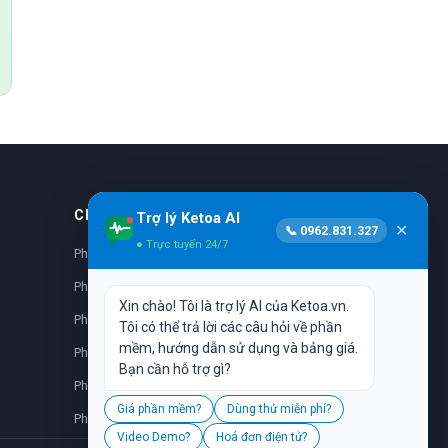
CHUYÊN KHOA
Trợ lý Ketoa AI
✕
📞 0962.831.327
● Trực tuyến 24/7
Phần mềm nhi khoa
Phần mềm da liễu
Xin chào! Tôi là trợ lý AI của Ketoa.vn.
Phần mềm nhãn khoa
Tôi có thể trả lời các câu hỏi về phần
mềm, hướng dẫn sử dụng và bảng giá.
Phần mềm sản phụ khoa
Bạn cần hỗ trợ gì?
Phần mềm nha khoa
Giá phần mềm?
Dùng thử miễn phí?
Phần mềm y học cổ truyền
Video Demo?
Hoá đơn điện tử?