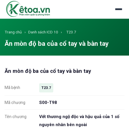
Đăng nhập
Dùng thử miễn phí
Trang chủ
›
Danh sách ICD 10
›
T23.7
Ăn mòn độ ba của cổ tay và bàn tay
Ăn mòn độ ba của cổ tay và bàn tay
Mã bệnh
T23.7
S00-T98
Mã chương
Vết thương ngộ độc và hậu quả của 1 số
Tên chương
nguyên nhân bên ngoài